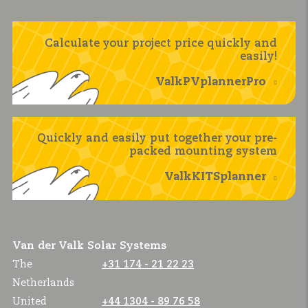
Calculate your project price quickly and
easily!
ValkPVplannerPro
Quickly and easily put together your pre-
packed mounting system
ValkKITSplanner
Van der Valk Solar Systems
The
+31 174 - 21 22 23
Netherlands
United
+44 1304 - 89 76 58