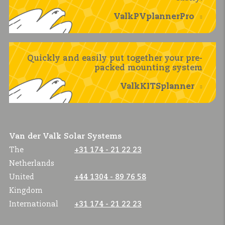
ValkPVplannerPro
Quickly and easily put together your pre-
packed mounting system
ValkKITSplanner
Van der Valk Solar Systems
The
+31 174 - 21 22 23
Netherlands
United
+44 1304 - 89 76 58
Kingdom
International
+31 174 - 21 22 23